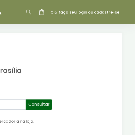
A
faça seu login ou cadastre-se
Olá,
asília
Consultar
rcadoria na loja.