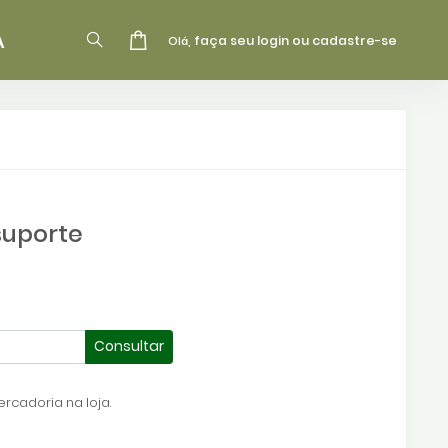
A
faça seu login ou cadastre-se
Olá,
suporte
Consultar
rcadoria na loja.